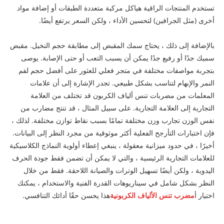
تستخدم المنتجات الراقية هياكل مركبة متعددة الطبقات أو إضافة مواد
أخرى (مثل الجرافين) لتحسين الأداء ، ولكن السعر يرتفع أيضًا.
بالإضافة إلى ذلك ، يحتاج سمك المقبض إلى مطابقة حجم النخيل. مقبض
سميك جدًا أو رفيع جدًا يمكن أن يسبب التعب أو حتى الإصابة. يوصى
بتجربة مواصفات مختلفة في متجر فعلي للعثور على أفضل حجم لفم
النمر والإبهام لتناسب بشكل طبيعي. تجدر الإشارة إلى أن علامات
المعلمات من مضربات تنس ألياف الكربون قد تختلف من العلامة
التجارية إلى العلامة التجارية. على سبيل المثال ، قد تنتج مضارب من
نفس الوزن تجارب وزن مختلفة تمامًا بسبب نقاط توازن مختلفة. لذلك ،
فإن اختبارات التأرجح الفعلية أكثر موثوقية من مجرد النظر إلى البيانات.
أخيرًا ، في حدود ميزانية معقولة ، ينبغي إعطاء أولوية النماذج الكلاسيكية
للعلامات التجارية الرئيسية ، والتي لا يمكن أن تضمن فقط جودة الحرف
اليدوية ، ولكن أيضًا تسهيل الوترات والصيانة اللاحقة. فقط من خلال
النظر بشكل شامل في سيناريوهات القدرة الفنية والاستخدام ، يمكنك
اختيار أ
مضرب تنس الألياف الكربونية
هذا يحسن حقًا أدائك التنافسي.