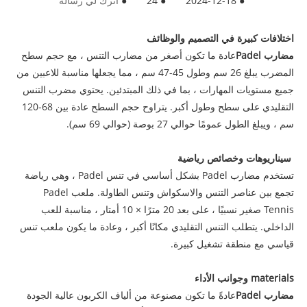
●
2024-12-18
●
24
●
اترك لي رسالة
اختلافات كبيرة في التصميم والوظائف ‌
مضارب Padel
عادة ما تكون أصغر من مضارب التنس ، مع حجم سطح
المضرب يبلغ 26 سم وطول 45-47 سم ، مما يجعلها مناسبة للاعبين من
جميع مستويات المهارات ، بما في ذلك المبتدئين. يحتوي مضرب التنس
التقليدي على سطح وطول أكبر. يتراوح حجم السطح عادة بين 68-120
سم ، ويبلغ الطول عمومًا حوالي 27 بوصة (حوالي 69 سم).
‌ سيناريوهات وخصائص رياضية
تستخدم مضارب Padel بشكل أساسي في تنس Padel ، وهي رياضة
تجمع بين عناصر التنس والاسكواش وتنس الطاولة. ملعب Padel
Tennis صغير نسبيًا ، على بعد 20 مترًا × 10 أمتار ، مناسبة للعب
الداخلي. يتطلب التنس التقليدي مكانًا أكبر ، وعادة ما يكون ملعب تنس
قياسي مع منطقة تشغيل كبيرة.
materials وجوانب الأداء
مضارب Padel
عادةً ما تكون مصنوعة من ألياف الكربون عالية الجودة